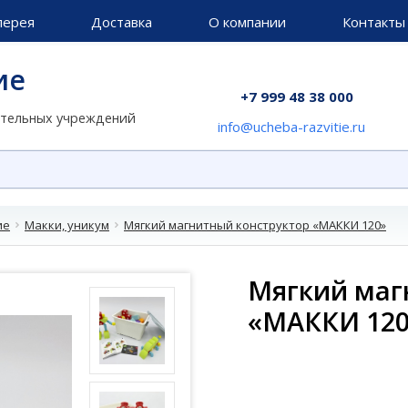
лерея
Доставка
О компании
Контакты
ие
+7 999 48 38 000
ательных учреждений
info@ucheba-razvitie.ru
ие
Макки, уникум
Мягкий магнитный конструктор «МАККИ 120»
Мягкий маг
«МАККИ 12