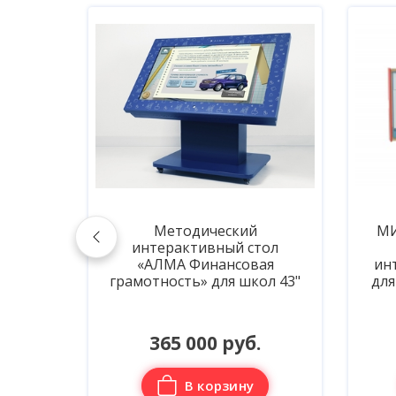
лодром
Методический
МИ
ене
интерактивный стол
«АЛМА Финансовая
ин
грамотность» для школ 43"
для
осу
365 000 руб.
В корзину