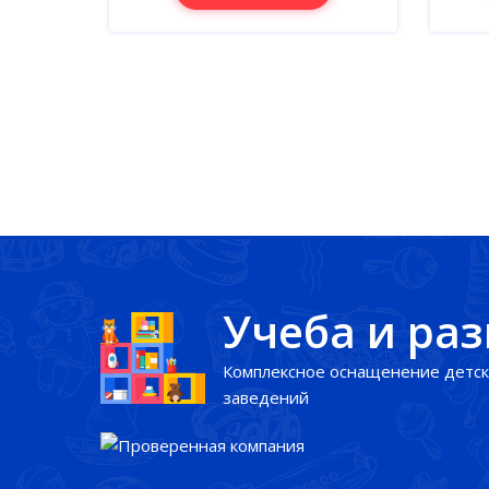
Учеба и ра
Комплексное оснащенение детск
заведений