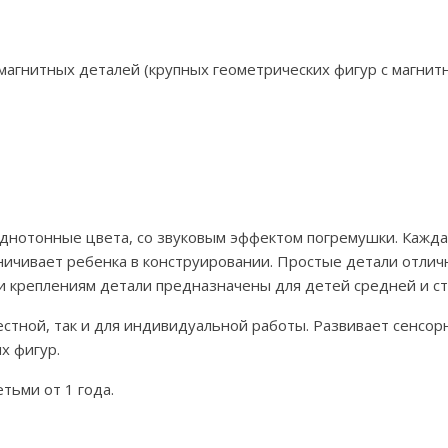
агнитных деталей (крупных геометрических фигур с магнитн
днотонные цвета, со звуковым эффектом погремушки. Каждая
аничивает ребенка в конструировании. Простые детали отли
 и креплениям детали предназначены для детей средней и с
стной, так и для индивидуальной работы. Развивает сенсор
х фигур.
тьми от 1 года.