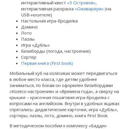
интерактивный квест
«5 Островов»
,
интерактивная раскраска
«Оживариум»
(на
USB-носителе)
Настольная игра-бродилка
Домино
Лото
Пазлы
Игра «Дубль»
Бизиборды (погода, настроение)
Сортер
Первая книга (First book)
Мобильный куб на колёсиках может передвигаться
в любое место класса, где детям удобнее
заниматься, по бокам он оформлен бизибордами
«Колесо настроения» и «Времена года», а сверху на
крышке – красочная пошаговая игра-бродилка с
вопросами на английском. Внутри в удобных ящиках
спрятались: дидактические карточки, игра «Дубль»,
сортеры, пазлы, лото, домино, книга First Book.
В методическом пособии к комплексу «Бадди»